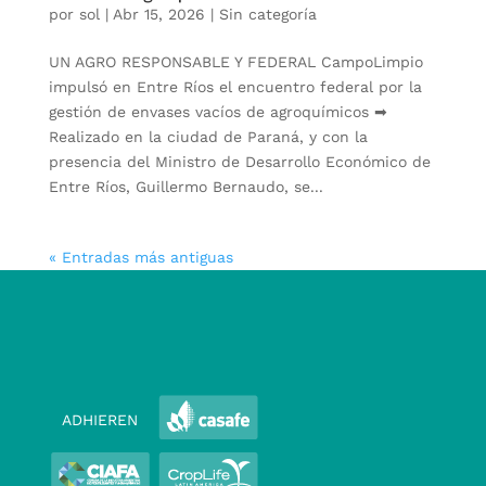
por
sol
|
Abr 15, 2026
|
Sin categoría
UN AGRO RESPONSABLE Y FEDERAL CampoLimpio
impulsó en Entre Ríos el encuentro federal por la
gestión de envases vacíos de agroquímicos ➡
Realizado en la ciudad de Paraná, y con la
presencia del Ministro de Desarrollo Económico de
Entre Ríos, Guillermo Bernaudo, se...
« Entradas más antiguas
ADHIEREN