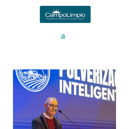
939030070258712
;