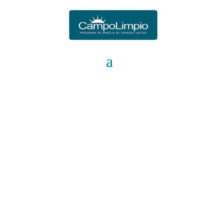
939030070258712
;
Glosario