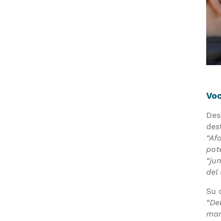
Voc
Des
des
“Af
pot
“ju
del
Su 
“De
man