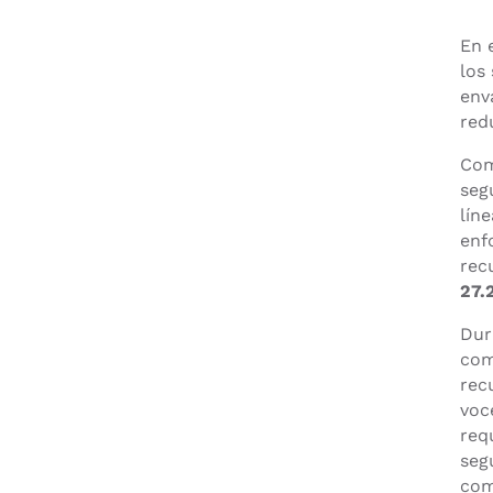
En 
los
env
red
Com
seg
lín
enf
rec
27.
Dur
com
rec
voc
req
seg
com