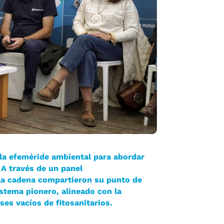
 la efeméride ambiental para abordar
 A través de un panel
e la cadena compartieron su punto de
stema pionero, alineado con la
es vacíos de fitosanitarios.