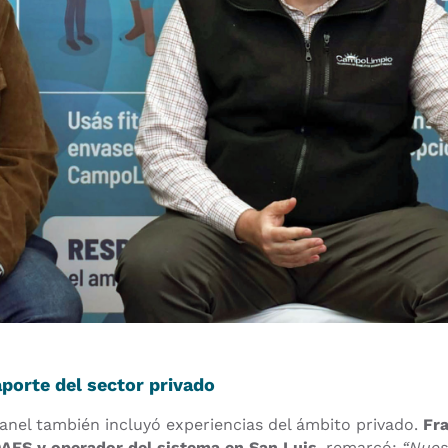
aporte del sector privado
panel también incluyó experiencias del ámbito privado.
Fra
AES y operador del sistema en San Luis
, remarcó:
“Nues