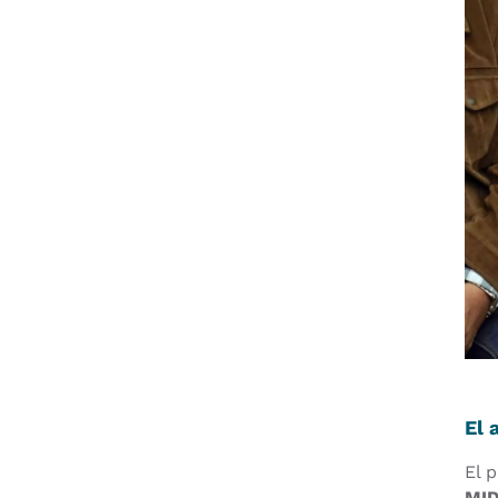
El 
El 
MID