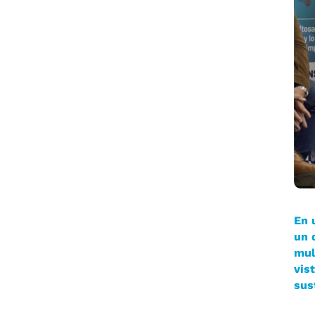
En 
un 
mul
vis
sus