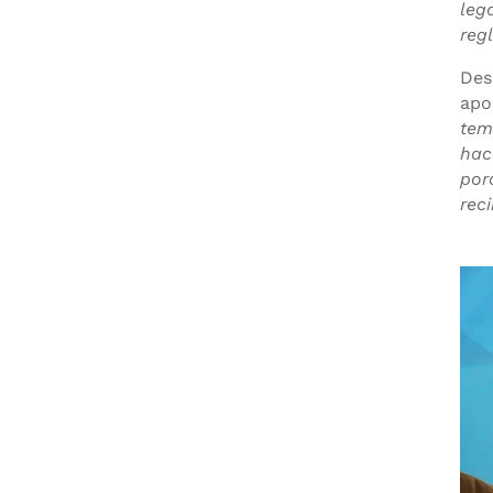
leg
reg
Des
apo
tem
hac
por
rec