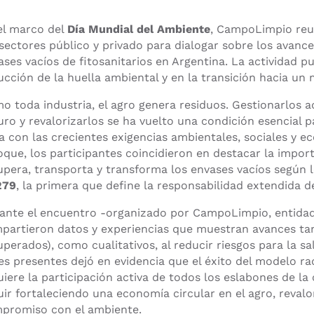
el marco del
Día Mundial del Ambiente
, CampoLimpio re
 sectores público y privado para dialogar sobre los avance
ases vacíos de fitosanitarios en Argentina. La actividad pu
ucción de la huella ambiental y en la transición hacia un
o toda industria, el agro genera residuos. Gestionarlos 
uro y revalorizarlos se ha vuelto una condición esencial 
ea con las crecientes exigencias ambientales, sociales y 
oque, los participantes coincidieron en destacar la impor
upera, transporta y transforma los envases vacíos según 
279
, la primera que define la responsabilidad extendida d
ante el encuentro -organizado por CampoLimpio, entidad 
partieron datos y experiencias que muestran avances tant
uperados), como cualitativos, al reducir riesgos para la sa
es presentes dejó en evidencia que el éxito del modelo ra
uiere la participación activa de todos los eslabones de l
uir fortaleciendo una economía circular en el agro, reval
promiso con el ambiente.