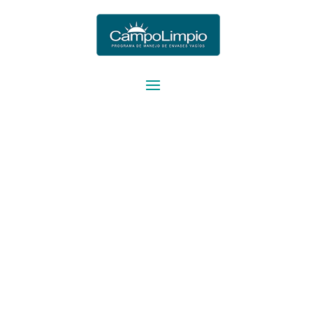
939030070258712
;
Prensa