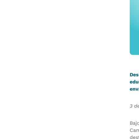
Des
edu
env
3 d
Baj
Cam
des