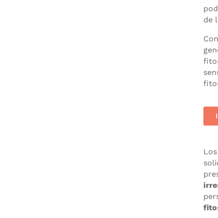
pod
de 
Con
gen
fit
sen
fito
Los
sol
pre
irr
per
fit