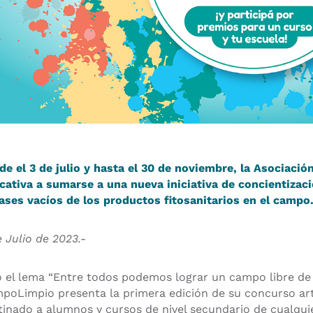
de el 3 de julio y hasta el 30 de noviembre, la Asociac
cativa a sumarse a una nueva iniciativa de concientizac
ases vacíos de los productos fitosanitarios en el campo
e Julio de 2023.-
o el lema “Entre todos podemos lograr un campo libre de pl
poLimpio presenta la primera edición de su concurso art
tinado a alumnos y cursos de nivel secundario de cualquier