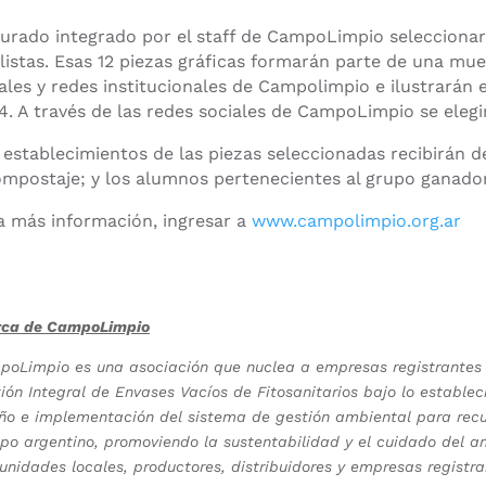
jurado integrado por el staff de CampoLimpio seleccionará
listas.
Esas 12 piezas gráficas formarán parte de una muest
ales y redes institucionales de Campolimpio e ilustrará
4. A través de las redes sociales de CampoLimpio se elegi
 establecimientos de las piezas seleccionadas recibirán d
ompostaje; y los alumnos pertenecientes al grupo ganador
a más información, ingresar a
www.campolimpio.org.ar
rca de CampoLimpio
oLimpio es una asociación que nuclea a empresas registrantes 
ión Integral de Envases Vacíos de Fitosanitarios bajo lo establec
ño e implementación del sistema de gestión ambiental para recup
o argentino, promoviendo la sustentabilidad y el cuidado del am
nidades locales, productores, distribuidores y empresas registra