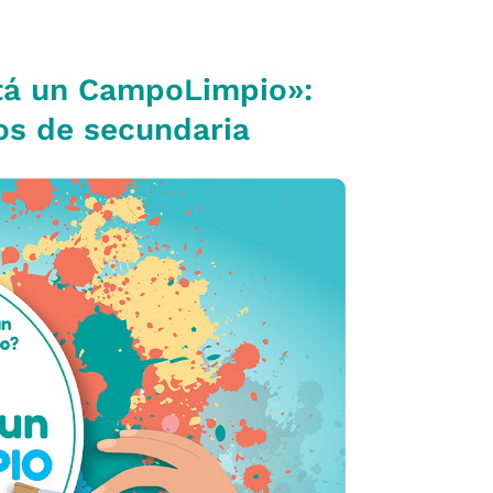
ntá un CampoLimpio»:
os de secundaria