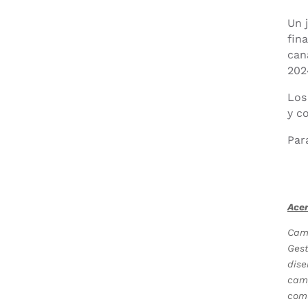
Un 
fina
can
202
Los
y c
Par
Ace
Camp
Gest
dise
camp
comu