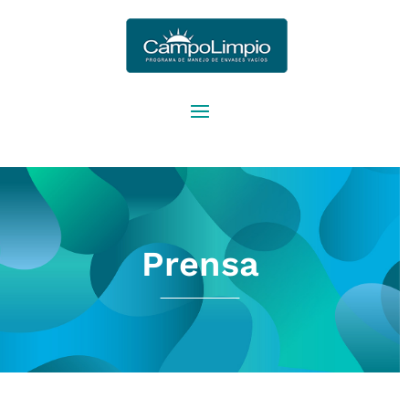
939030070258712
;
Prensa